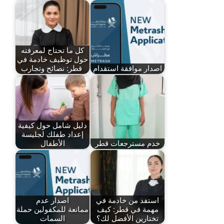
كل ما تحتاج لمعرفته
حول توظيف خادمة في
اصدار موافقة استقدام
قطر: نصائح وتجارب
دليل شامل حول كيفية
إعداد طفلك لجليسة
خدم مسترجعات قطر
الأطفال
استفد من خادمة في
اصدار عدم
مهمة في قطر: كيف
ممانعة للمكفولين حملة
تختارين الأفضل لك؟
السمات