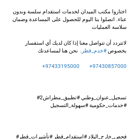
اختاروا مكتب الميدان لخدمات استقدام سلسة وبدون
عناء. اتصلوا بنا اليوم للحصول على المساعدة وضمان
سلاسة العمليات
لاتتردد أن تتواصل معنا إذا كان لديك أي استفسار
بخصوص
#خدم_قطر
. نحن هنا لمساعدتك
+97433195000
+97430857000
#تسجيل_عنوان_وطني #تطبيق_مطراش2
#خدمات_حكومية #سهولة_التسجيل
#فحص_خارج_البلاد #استقدام_قطر #تأشيرات_قطر