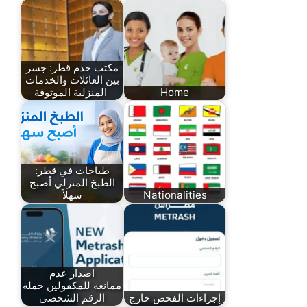
مكتب خدم قطر: جسر
بين العائلات والخدمات
Home
المنزلية الموثوقة
طباخات في قطر:
الطبخ المنزلي أصبح
Nationalities
سهلاً
اصدار عدم
ممانعة للمكفولين حملة
إجراءات الفحص خارج
الرقم الشخصي