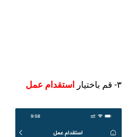
٣- قم باختيار
استقدام عمل