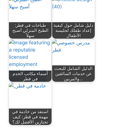
دليل شامل حول كيفية
طباخات في قطر:
إعداد طفلك لجليسة
الطبخ المنزلي أصبح
الأطفال
سهلاً
الدليل الشامل للبحث
عن خدمات السائقين
أسماء مكاتب الخدم
والمربين…
في قطر
استفد من خادمة في
مهمة في قطر: كيف
تختارين الأفضل لك؟